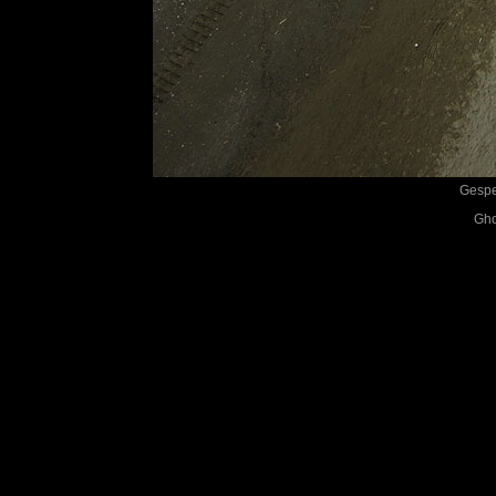
Gespe
Gho